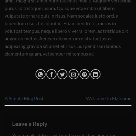
amet magna sit amet nunc faucibus mollis. Aliquam vel lacinia
purus, id tristique ipsum. Quisque vitae nibh ut libero
vulputate ornare quis in risus. Nam sodales justo orci, a
bibendum risus tincidunt id. Etiam hendrerit, metus in
volutpat tempus, neque libero viverra lorem, ac tristique orci
augue eu metus. Aenean elementum nisi vitae justo
adipiscing gravida sit amet et risus. Suspendisse dapibus
elementum quam, vel semper mi tempus ac.
A Simple Blog Post
Welcome to Flatsome
Leave a Reply
Your email address will not be published.
Required