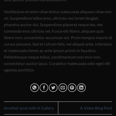
Vestibulum et enim vitae lectus malesuada aliquam vitae non
mi. Suspendisse tellus eros, ultricies nec lorem feugiat,
pharetra auctor dui. Suspendisse placerat neque leo, nec
commodo eros ultrices vel. Fusce elit libero, aliquam quis
libero non, consectetur accumsan est. Proin tempus mauris id
cursus posuere. Sed et rutrum felis, vel aliquet ante. Interdum
et malesuada fames ac ante ipsum primis in faucibus.
Pellentesque neque tellus, condimentum non eros non,
consectetur auctor lacus. Curabitur malesuada odio eget elit
egestas porttitor.
Another post with A Gallery
A Video Blog Post