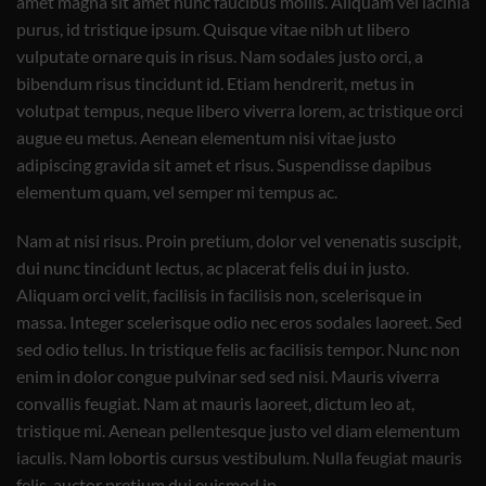
amet magna sit amet nunc faucibus mollis. Aliquam vel lacinia
purus, id tristique ipsum. Quisque vitae nibh ut libero
vulputate ornare quis in risus. Nam sodales justo orci, a
bibendum risus tincidunt id. Etiam hendrerit, metus in
volutpat tempus, neque libero viverra lorem, ac tristique orci
augue eu metus. Aenean elementum nisi vitae justo
adipiscing gravida sit amet et risus. Suspendisse dapibus
elementum quam, vel semper mi tempus ac.
Nam at nisi risus. Proin pretium, dolor vel venenatis suscipit,
dui nunc tincidunt lectus, ac placerat felis dui in justo.
Aliquam orci velit, facilisis in facilisis non, scelerisque in
massa. Integer scelerisque odio nec eros sodales laoreet. Sed
sed odio tellus. In tristique felis ac facilisis tempor. Nunc non
enim in dolor congue pulvinar sed sed nisi. Mauris viverra
convallis feugiat. Nam at mauris laoreet, dictum leo at,
tristique mi. Aenean pellentesque justo vel diam elementum
iaculis. Nam lobortis cursus vestibulum. Nulla feugiat mauris
felis, auctor pretium dui euismod in.